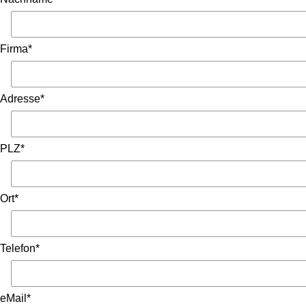
Firma*
Adresse*
PLZ*
Ort*
Telefon*
eMail*