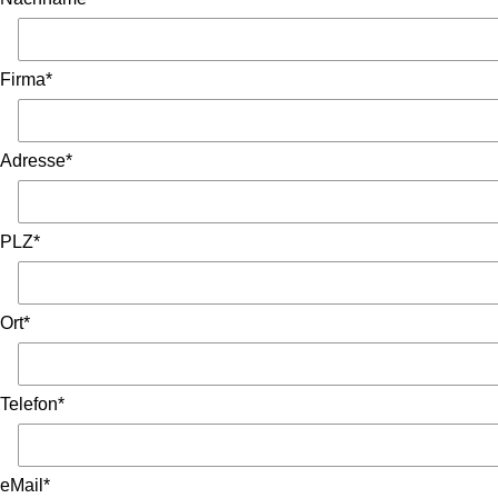
Firma*
Adresse*
PLZ*
Ort*
Telefon*
eMail*