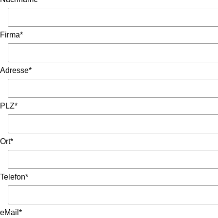
Firma*
Adresse*
PLZ*
Ort*
Telefon*
eMail*