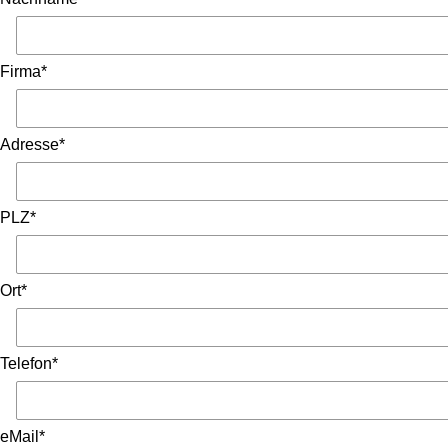
Firma*
Adresse*
PLZ*
Ort*
Telefon*
eMail*