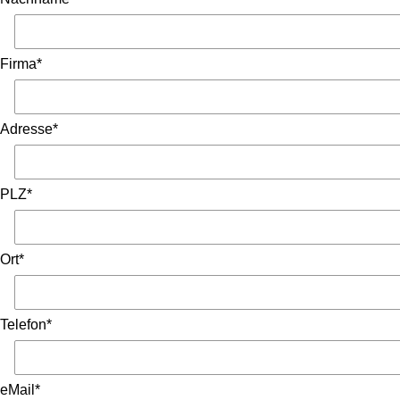
Firma*
Adresse*
PLZ*
Ort*
Telefon*
eMail*