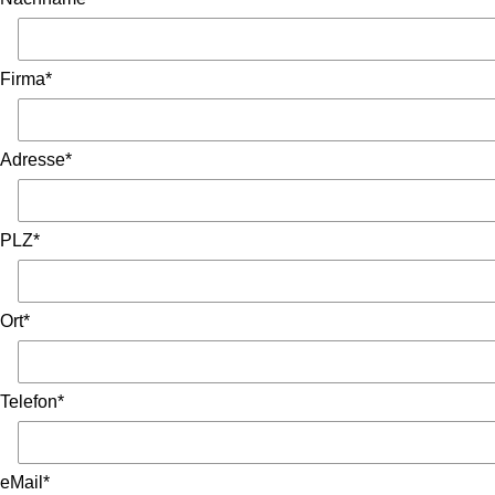
Firma*
Adresse*
PLZ*
Ort*
Telefon*
eMail*