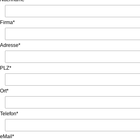
Firma*
Adresse*
PLZ*
Ort*
Telefon*
eMail*