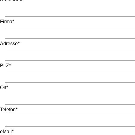
Firma*
Adresse*
PLZ*
Ort*
Telefon*
eMail*