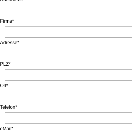
Firma*
Adresse*
PLZ*
Ort*
Telefon*
eMail*