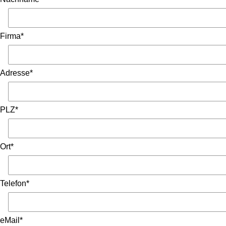
Firma*
Adresse*
PLZ*
Ort*
Telefon*
eMail*